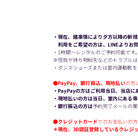
・現在、諸事情により夕方以降の新規
利用をご希望の方は、LINEよりお
・1時間～レンタルのご予約可能です
※怪我や持ち物紛失などのトラブルは
・ダンスシューズまたは室内運動靴をご
●PayPay、銀行振込、現地払い
の方
・PayPayの方はご利用当日、当店
・現地払いの方は当日、室内にある専
・銀行振込の方は
予約完了メールの案
●クレジットカード
でのお支払いの方
＊現在、3D認証登録しているクレジ